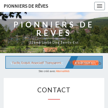
PIONNIERS DE RÊVES
Togg
navi
PIONNIERS DE
RÊVES
22ème Unité Des Terrils-Est
Site créé avec
AlternaWeb
C
CONTACT
O
N
T
A